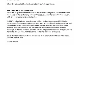
CONTACT INFO
Email:
vardomf@gmail.com
Tel:
936 03 889